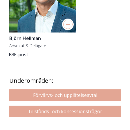
Björn Hellman
Advokat & Delägare
E-post
Underområden:
Förvärvs- och upplåtelseavtal
Tillstånds- och koncessionsfrågor