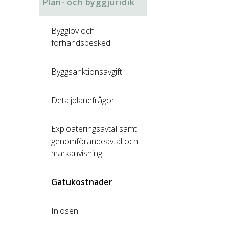
Plan- och byggjuridik
Bygglov och
förhandsbesked
Byggsanktionsavgift
Detaljplanefrågor
Exploateringsavtal samt
genomförandeavtal och
markanvisning
Gatukostnader
Inlösen