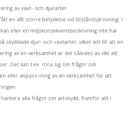
tering av växt- och djurarter.
t en allt större betydelse vid tillståndsprövning. I
ökan eller en miljökonsekvensbeskrivning inte har
å skyddade djur- och växtarter, vilket lett till att en
ering av en verksamhet är det således av vikt att
er. Det kan t.ex. röra sig om frågor om
en eller anpass¬ning av en verksamhet för att
ningen.
antera alla frågor om artskydd, framför allt i