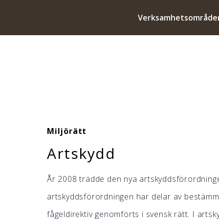
Verksamhetsområde
Miljörätt
Artskydd
År 2008 trädde den nya artskyddsförordninge
artskyddsförordningen har delar av bestämmels
fågeldirektiv genomförts i svensk rätt. I ar