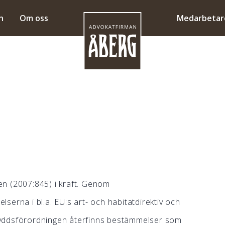
n
Om oss
Medarbetar
n (2007:845) i kraft. Genom
erna i bl.a. EU:s art- och habitatdirektiv och
tskyddsförordningen återfinns bestämmelser som