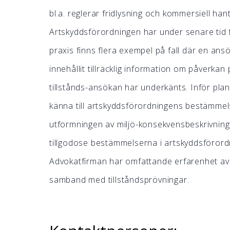
bl.a. reglerar fridlysning och kommersiell han
Artskyddsförordningen har under senare tid fåt
praxis finns flera exempel på fall där en ans
innehållit tillräcklig information om påverkan p
tillstånds-ansökan har underkänts. Inför plan
känna till artskyddsförordningens bestämmels
utformningen av miljö-konsekvensbeskrivning
tillgodose bestämmelserna i artskyddsförord
Advokatfirman har omfattande erfarenhet av h
samband med tillståndsprövningar.