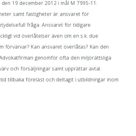
 den 19 december 2012 i mål M 7995-11.
heter samt fastigheter är ansvaret för
ydelsefull fråga. Ansvaret för tidigare
kligt vid överlåtelser även om en s.k. due
om förvärvar? Kan ansvaret överlåtas? Kan den
? Advokatfirman genomför ofta den miljörättsliga
värv och försäljningar samt upprättar avtal.
 tillbaka föreläst och deltagit i utbildningar inom