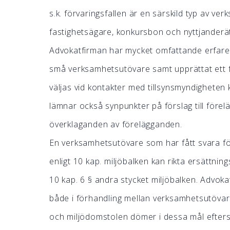
s.k. förvaringsfallen är en särskild typ av ve
fastighetsägare, konkursbon och nyttjanderä
Advokatfirman har mycket omfattande erfare
små verksamhetsutövare samt upprättat ett fl
väljas vid kontakter med tillsynsmyndigheten 
lämnar också synpunkter på förslag till förel
överklaganden av förelägganden.
En verksamhetsutövare som har fått svara f
enligt 10 kap. miljöbalken kan rikta ersättn
10 kap. 6 § andra stycket miljöbalken. Advoka
både i förhandling mellan verksamhetsutövare 
och miljödomstolen dömer i dessa mål efters