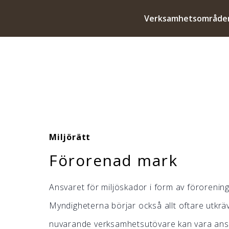
Verksamhetsområde
Miljörätt
Förorenad mark
Ansvaret för miljöskador i form av förorenin
Myndigheterna börjar också allt oftare utkrä
nuvarande verksamhetsutövare kan vara ansva