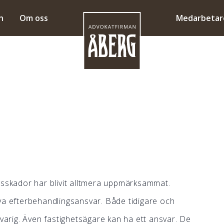
n
Om oss
Medarbetar
gsskador har blivit alltmera uppmärksammat.
va efterbehandlingsansvar. Både tidigare och
rig. Även fastighetsägare kan ha ett ansvar. De