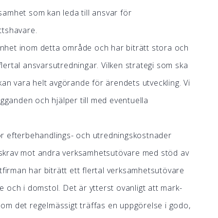
rksamhet som kan leda till ansvar för
ttshavare.
nhet inom detta område och har biträtt stora och
ertal ansvarsutredningar. Vilken strategi som ska
kan vara helt avgörande för ärendets utveckling. Vi
ägganden och hjälper till med eventuella
ör efterbehandlings- och utredningskostnader
ingskrav mot andra verksamhetsutövare med stöd av
tfirman har biträtt ett flertal verksamhetsutövare
och i domstol. Det är ytterst ovanligt att mark-
om det regelmässigt träffas en uppgörelse i godo,